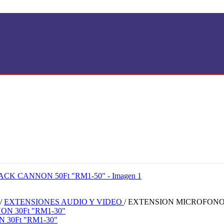
/
EXTENSIONES AUDIO Y VIDEO
/
EXTENSION MICROFONO 
30Ft "RM1-30"