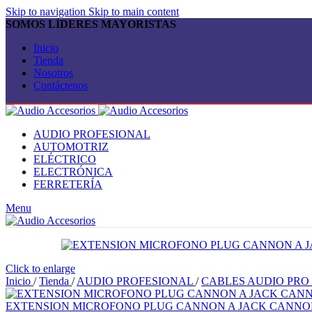
Skip to navigation
Skip to main content
SOMOS LÍDERES MAYORISTAS
Inicio
Tienda
Nosotros
Contáctenos
AUDIO PROFESIONAL
AUTOMOTRIZ
ELÉCTRICO
ELECTRÓNICA
FERRETERÍA
Menu
Click to enlarge
Inicio
/
Tienda
/
AUDIO PROFESIONAL
/
CABLES AUDIO PRO
EXTENSION MICROFONO PLUG CANNON A JACK CANNON 