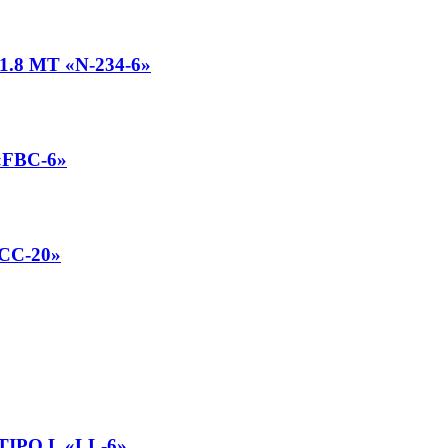
.8 MT «N-234-6»
«FBC-6»
CC-20»
IPO L «LL-6»