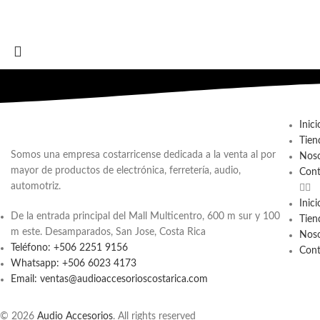
Inici
Tien
Somos una empresa costarricense dedicada a la venta al por
Noso
mayor de productos de electrónica, ferretería, audio,
Cont
automotriz.
Inici
De la entrada principal del Mall Multicentro, 600 m sur y 100
Tien
m este. Desamparados, San Jose, Costa Rica
Noso
Teléfono: +506 2251 9156
Cont
Whatsapp: +506 6023 4173
Email: ventas@audioaccesorioscostarica.com
© 2026
Audio Accesorios
. All rights reserved