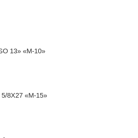
O 13» «M-10»
/8X27 «M-15»