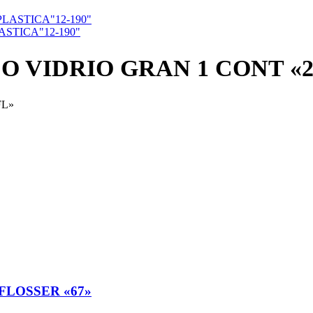
STICA"12-190"
O VIDRIO GRAN 1 CONT «2
FL»
FLOSSER «67»