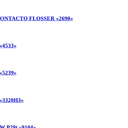
CONTACTO FLOSSER «2690»
«4533»
«5239»
«3320H3»
 P29t «9104»