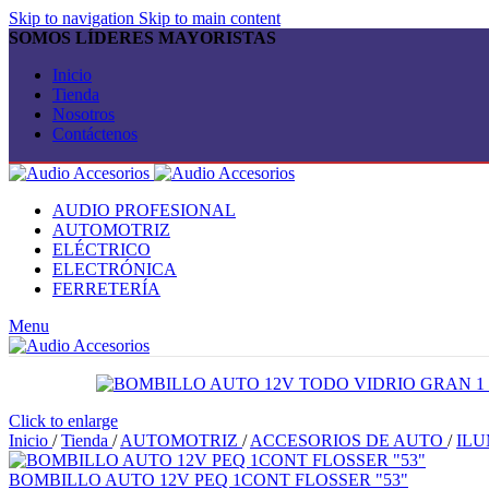
Skip to navigation
Skip to main content
SOMOS LÍDERES MAYORISTAS
Inicio
Tienda
Nosotros
Contáctenos
AUDIO PROFESIONAL
AUTOMOTRIZ
ELÉCTRICO
ELECTRÓNICA
FERRETERÍA
Menu
Click to enlarge
Inicio
/
Tienda
/
AUTOMOTRIZ
/
ACCESORIOS DE AUTO
/
IL
BOMBILLO AUTO 12V PEQ 1CONT FLOSSER "53"