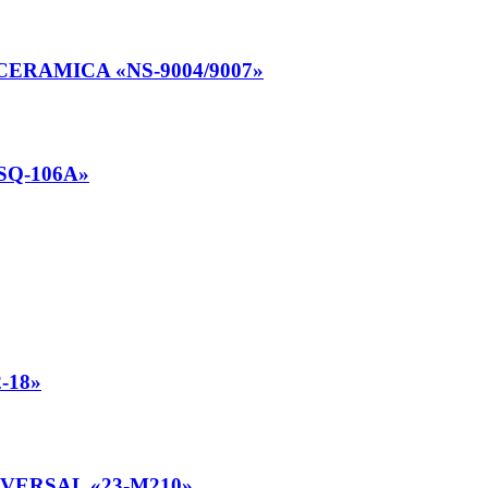
ERAMICA «NS-9004/9007»
SQ-106A»
-18»
VERSAL «23-M210»