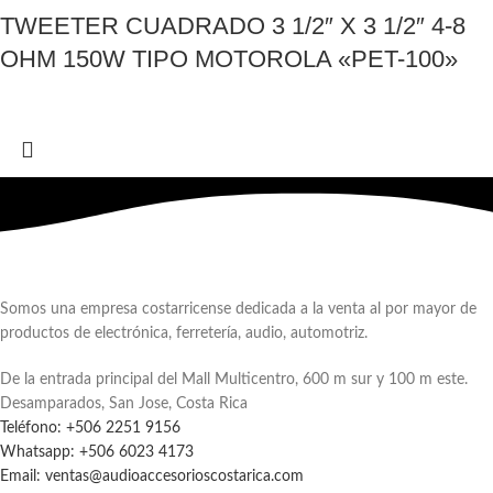
TWEETER CUADRADO 3 1/2″ X 3 1/2″ 4-8
OHM 150W TIPO MOTOROLA «PET-100»
Somos una empresa costarricense dedicada a la venta al por mayor de
productos de electrónica, ferretería, audio, automotriz.
De la entrada principal del Mall Multicentro, 600 m sur y 100 m este.
Desamparados, San Jose, Costa Rica
Teléfono: +506 2251 9156
Whatsapp: +506 6023 4173
Email: ventas@audioaccesorioscostarica.com