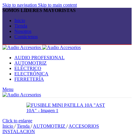
Skip to navigation
Skip to main content
SOMOS LÍDERES MAYORISTAS
Inicio
Tienda
Nosotros
Contáctenos
AUDIO PROFESIONAL
AUTOMOTRIZ
ELÉCTRICO
ELECTRÓNICA
FERRETERÍA
Menu
Click to enlarge
Inicio
/
Tienda
/
AUTOMOTRIZ
/
ACCESORIOS
INSTALACION