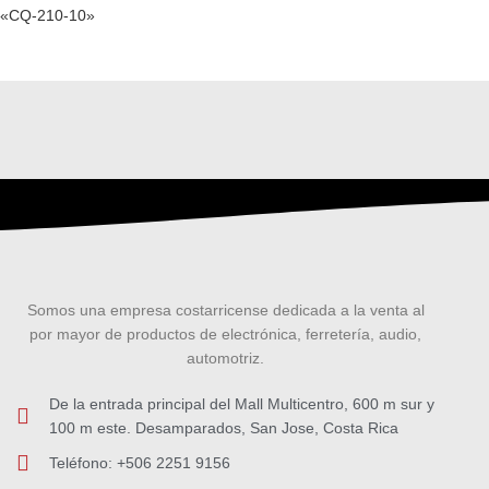
«CQ-210-10»
Somos una empresa costarricense dedicada a la venta al
por mayor de productos de electrónica, ferretería, audio,
automotriz.
De la entrada principal del Mall Multicentro, 600 m sur y
100 m este. Desamparados, San Jose, Costa Rica
Teléfono: +506 2251 9156