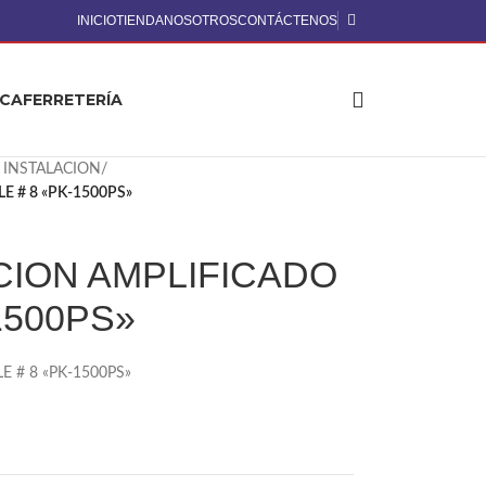
INICIO
TIENDA
NOSOTROS
CONTÁCTENOS
ICA
FERRETERÍA
 INSTALACION
/
E # 8 «PK-1500PS»
ACION AMPLIFICADO
1500PS»
E # 8 «PK-1500PS»