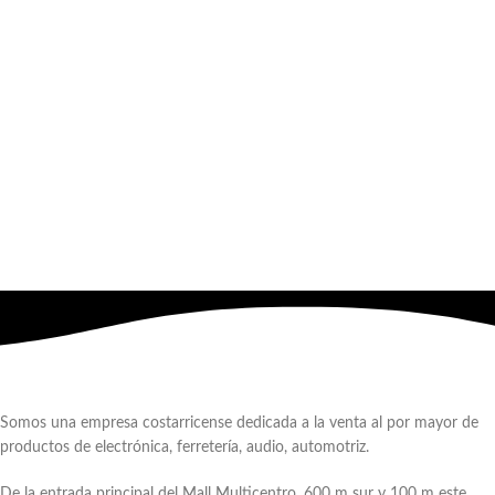
Somos una empresa costarricense dedicada a la venta al por mayor de
productos de electrónica, ferretería, audio, automotriz.
De la entrada principal del Mall Multicentro, 600 m sur y 100 m este.