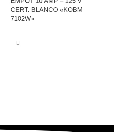
EMPOT 10 AMP – 125 V
-
CERT. BLANCO «KOBM-
7102W»
PULSADO
EMPOTRAR
V CERT. 
7102»