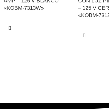
AMP – 125 V BLANCO
CON LUZ PI
«KOBM-7313W»
– 125 V CE
«KOBM-731