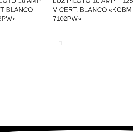
LOTO 10 AMP
LUZ PILOTO 10 AMP – 125
RT BLANCO
V CERT. BLANCO «KOBM
3PW»
7102PW»