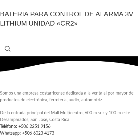
BATERIA PARA CONTROL DE ALARMA 3V
LITHIUM UNIDAD «CR2»
Somos una empresa costarricense dedicada a la venta al por mayor de
productos de electrónica, ferretería, audio, automotriz.
De la entrada principal del Mall Multicentro, 600 m sur y 100 m este.
Desamparados, San Jose, Costa Rica
Teléfono: +506 2251 9156
Whatsapp: +506 6023 4173