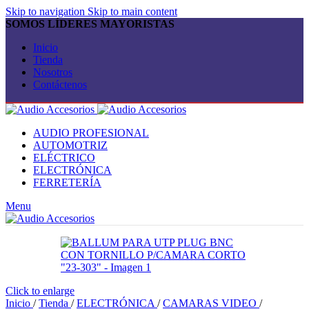
Skip to navigation
Skip to main content
SOMOS LÍDERES MAYORISTAS
Inicio
Tienda
Nosotros
Contáctenos
AUDIO PROFESIONAL
AUTOMOTRIZ
ELÉCTRICO
ELECTRÓNICA
FERRETERÍA
Menu
Click to enlarge
Inicio
/
Tienda
/
ELECTRÓNICA
/
CAMARAS VIDEO
/