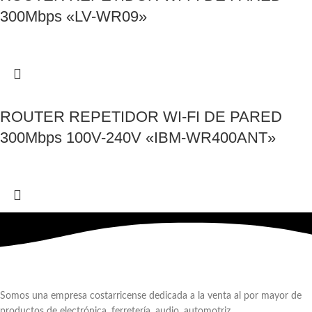
300Mbps «LV-WR09»
ROUTER REPETIDOR WI-FI DE PARED
300Mbps 100V-240V «IBM-WR400ANT»
Somos una empresa costarricense dedicada a la venta al por mayor de
productos de electrónica, ferretería, audio, automotriz.