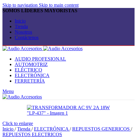
Skip to navigation
Skip to main content
SOMOS LÍDERES MAYORISTAS
Inicio
Tienda
Nosotros
Contáctenos
AUDIO PROFESIONAL
AUTOMOTRIZ
ELÉCTRICO
ELECTRÓNICA
FERRETERÍA
Menu
Click to enlarge
Inicio
/
Tienda
/
ELECTRÓNICA
/
REPUESTOS GENERICOS
/
REPUESTOS ELECTRICOS