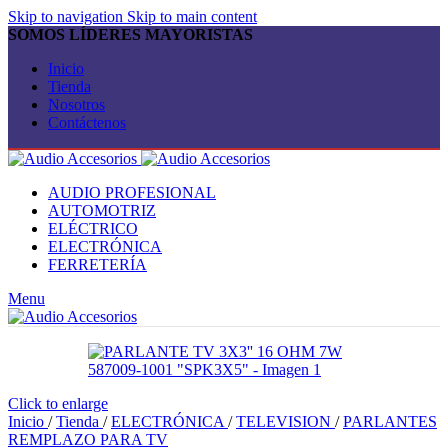
Skip to navigation
Skip to main content
SOMOS LÍDERES MAYORISTAS
Inicio
Tienda
Nosotros
Contáctenos
AUDIO PROFESIONAL
AUTOMOTRIZ
ELÉCTRICO
ELECTRÓNICA
FERRETERÍA
Menu
Click to enlarge
Inicio
/
Tienda
/
ELECTRÓNICA
/
TELEVISION
/
PARLANTES
REMPLAZO PARA TV