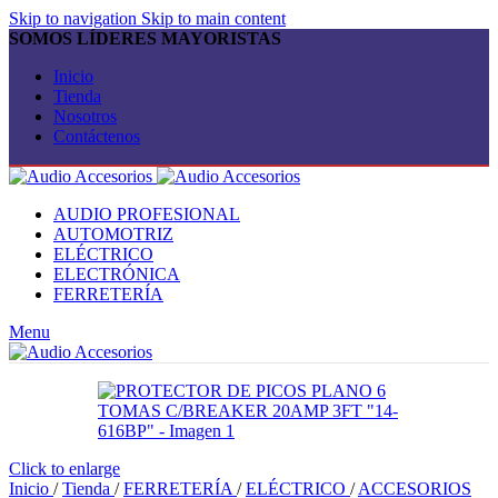
Skip to navigation
Skip to main content
SOMOS LÍDERES MAYORISTAS
Inicio
Tienda
Nosotros
Contáctenos
AUDIO PROFESIONAL
AUTOMOTRIZ
ELÉCTRICO
ELECTRÓNICA
FERRETERÍA
Menu
Click to enlarge
Inicio
/
Tienda
/
FERRETERÍA
/
ELÉCTRICO
/
ACCESORIOS