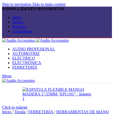
Skip to navigation
Skip to main content
SOMOS LÍDERES MAYORISTAS
Inicio
Tienda
Nosotros
Contáctenos
AUDIO PROFESIONAL
AUTOMOTRIZ
ELÉCTRICO
ELECTRÓNICA
FERRETERÍA
Menu
Click to enlarge
Inicio
/
Tienda
/
FERRETERÍA
/
HERRAMIENTAS DE MANO