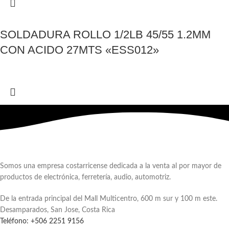
SOLDADURA ROLLO 1/2LB 45/55 1.2MM
CON ACIDO 27MTS «ESS012»
Somos una empresa costarricense dedicada a la venta al por mayor de
productos de electrónica, ferretería, audio, automotriz.
De la entrada principal del Mall Multicentro, 600 m sur y 100 m este.
Desamparados, San Jose, Costa Rica
Teléfono: +506 2251 9156