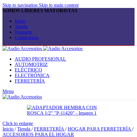
Skip to navigation
Skip to main content
SOMOS LÍDERES MAYORISTAS
Inicio
Tienda
Nosotros
Contáctenos
AUDIO PROFESIONAL
AUTOMOTRIZ
ELÉCTRICO
ELECTRÓNICA
FERRETERÍA
Menu
Click to enlarge
Inicio
/
Tienda
/
FERRETERÍA
/
HOGAR PARA FERRETERÍA
/
ACCESORIOS PARA EL HOGAR