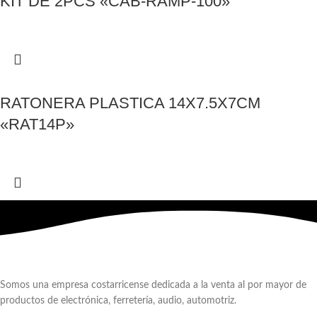
KIT DE 2PCS «CAB-RAMP-100»
RATONERA PLASTICA 14X7.5X7CM
«RAT14P»
Somos una empresa costarricense dedicada a la venta al por mayor de
productos de electrónica, ferretería, audio, automotriz.