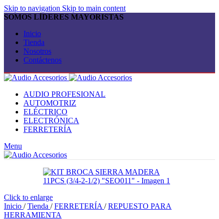
Skip to navigation
Skip to main content
SOMOS LÍDERES MAYORISTAS
Inicio
Tienda
Nosotros
Contáctenos
AUDIO PROFESIONAL
AUTOMOTRIZ
ELÉCTRICO
ELECTRÓNICA
FERRETERÍA
Menu
Click to enlarge
Inicio
/
Tienda
/
FERRETERÍA
/
REPUESTO PARA
HERRAMIENTA