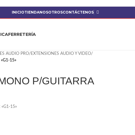
INICIO
TIENDA
NOSOTROS
CONTÁCTENOS
ICA
FERRETERÍA
ES AUDIO PRO
/
EXTENSIONES AUDIO Y VIDEO
/
«G1-15»
 MONO P/GUITARRA
 «G1-15»