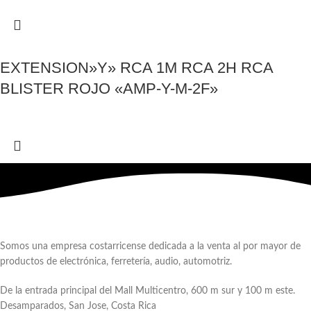
EXTENSION»Y» RCA 1M RCA 2H RCA
BLISTER ROJO «AMP-Y-M-2F»
Somos una empresa costarricense dedicada a la venta al por mayor de
productos de electrónica, ferretería, audio, automotriz.
De la entrada principal del Mall Multicentro, 600 m sur y 100 m este.
Desamparados, San Jose, Costa Rica