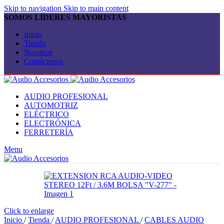
Skip to navigation
Skip to main content
SOMOS LÍDERES MAYORISTAS
Inicio
Tienda
Nosotros
Contáctenos
AUDIO PROFESIONAL
AUTOMOTRIZ
ELÉCTRICO
ELECTRÓNICA
FERRETERÍA
Menu
Click to enlarge
Inicio
/
Tienda
/
AUDIO PROFESIONAL
/
CABLES AUDIO