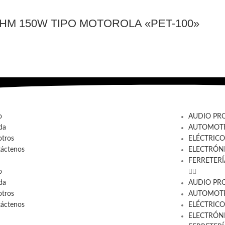
 OHM 150W TIPO MOTOROLA «PET-100»
o
AUDIO PR
da
AUTOMOTR
tros
ELÉCTRICO
áctenos
ELECTRÓN
FERRETERÍ
o
da
AUDIO PR
tros
AUTOMOTR
áctenos
ELÉCTRICO
ELECTRÓN