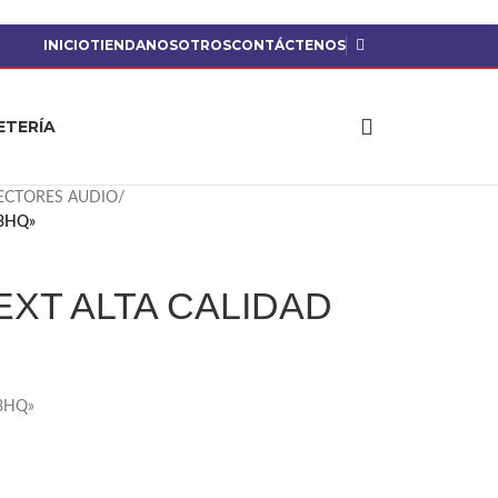
INICIO
TIENDA
NOSOTROS
CONTÁCTENOS
ETERÍA
ECTORES AUDIO
/
3HQ»
XT ALTA CALIDAD
3HQ»