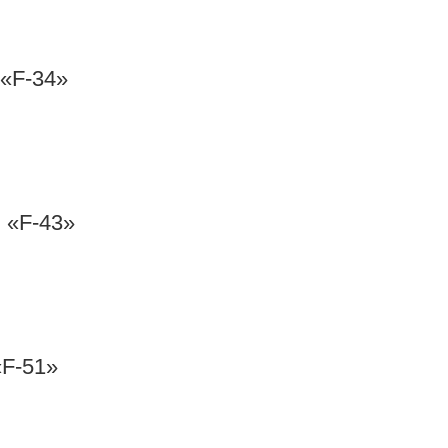
«F-34»
«F-43»
F-51»