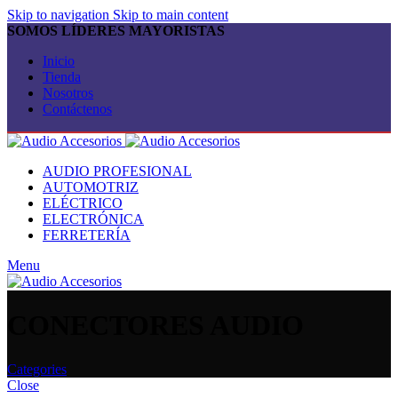
Skip to navigation
Skip to main content
SOMOS LÍDERES MAYORISTAS
Inicio
Tienda
Nosotros
Contáctenos
AUDIO PROFESIONAL
AUTOMOTRIZ
ELÉCTRICO
ELECTRÓNICA
FERRETERÍA
Menu
CONECTORES AUDIO
Categories
Close