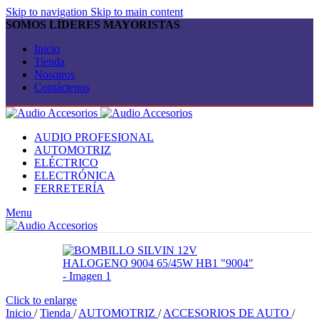
Skip to navigation
Skip to main content
SOMOS LÍDERES MAYORISTAS
Inicio
Tienda
Nosotros
Contáctenos
AUDIO PROFESIONAL
AUTOMOTRIZ
ELÉCTRICO
ELECTRÓNICA
FERRETERÍA
Menu
Click to enlarge
Inicio
/
Tienda
/
AUTOMOTRIZ
/
ACCESORIOS DE AUTO
/