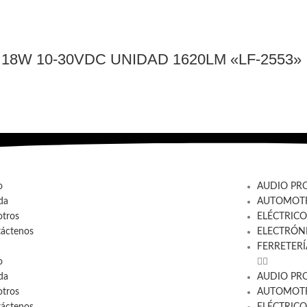
18W 10-30VDC UNIDAD 1620LM «LF-2553»
o
AUDIO PR
da
AUTOMOTR
tros
ELÉCTRICO
áctenos
ELECTRÓN
FERRETERÍ
o
da
AUDIO PR
tros
AUTOMOTR