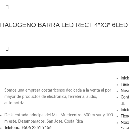
HALOGENO BARRA LED RECT 4″X3″ 6LED 
Inici
Tien
Somos una empresa costarricense dedicada a la venta al por
Noso
mayor de productos de electrónica, ferretería, audio,
Cont
automotriz.
Inici
De la entrada principal del Mall Multicentro, 600 m sur y 100
Tien
m este. Desamparados, San Jose, Costa Rica
Noso
Teléfono: +506 2251 9156