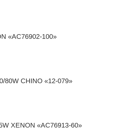
N «AC76902-100»
0/80W CHINO «12-079»
55W XENON «AC76913-60»