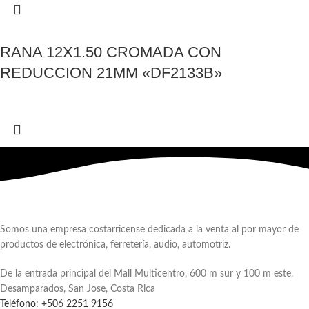
RANA 12X1.50 CROMADA CON
REDUCCION 21MM «DF2133B»
Somos una empresa costarricense dedicada a la venta al por mayor de
productos de electrónica, ferretería, audio, automotriz.
De la entrada principal del Mall Multicentro, 600 m sur y 100 m este.
Desamparados, San Jose, Costa Rica
Teléfono: +506 2251 9156