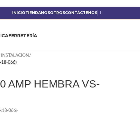
INICIO
TIENDA
NOSOTROS
CONTÁCTENOS
ICA
FERRETERÍA
 INSTALACION
/
«18-066»
20 AMP HEMBRA VS-
«18-066»