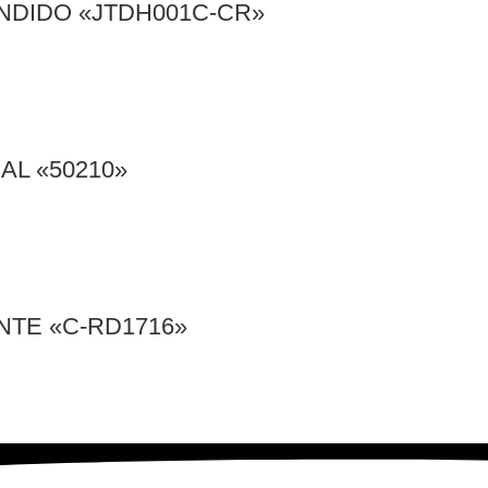
NDIDO «JTDH001C-CR»
AL «50210»
NTE «C-RD1716»