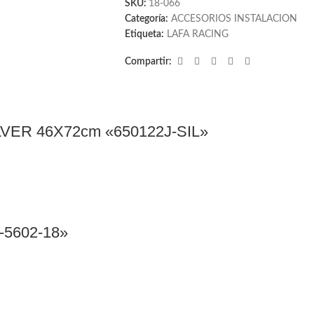
SKU:
18-066
Categoría:
ACCESORIOS INSTALACION
Etiqueta:
LAFA RACING
Compartir:
ER 46X72cm «650122J-SIL»
-5602-18»