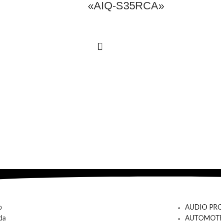
«AIQ-S35RCA»
o
AUDIO PR
da
AUTOMOTR