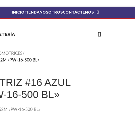
INICIO
TIENDA
NOSOTROS
CONTÁCTENOS
ETERÍA
OMOTRICES
/
52M «PW-16-500 BL»
RIZ #16 AZUL
W-16-500 BL»
52M «PW-16-500 BL»