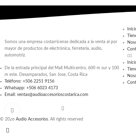
Inici
Tien
Somos una empresa costarricense dedicada a la venta al por
Noso
mayor de productos de electrónica, ferretería, audio,
Cont
automotriz.
Inici
De la entrada principal del Mall Multicentro, 600 m sur y 100
Tien
m este. Desamparados, San Jose, Costa Rica
Noso
Teléfono: +506 2251 9156
Cont
Whatsapp: +506 6023 4173
Email: ventas@audioaccesorioscostarica.com
Click to enlarge
© 2026
Audio Accesorios
. All rights reserved