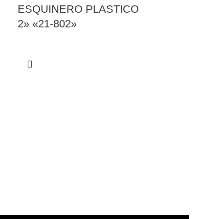
ESQUINERO PLASTICO
2» «21-802»
EXTENSIO
RCA 1H R