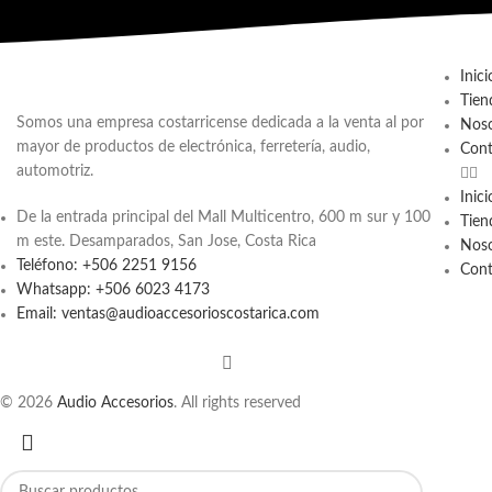
Inici
Tien
Somos una empresa costarricense dedicada a la venta al por
Noso
mayor de productos de electrónica, ferretería, audio,
Cont
automotriz.
Inici
De la entrada principal del Mall Multicentro, 600 m sur y 100
Tien
m este. Desamparados, San Jose, Costa Rica
Noso
Teléfono: +506 2251 9156
Cont
Whatsapp: +506 6023 4173
Email: ventas@audioaccesorioscostarica.com
© 2026
Audio Accesorios
. All rights reserved