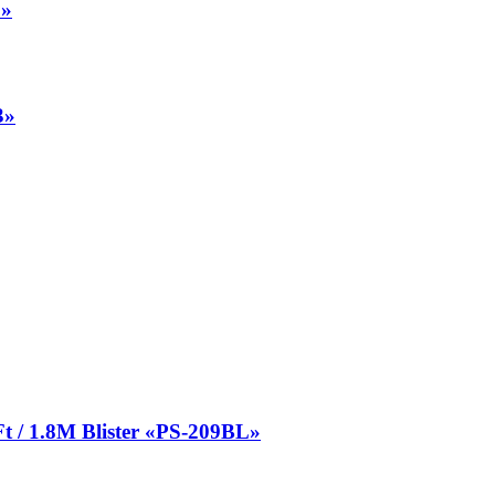
5»
3»
 1.8M Blister «PS-209BL»