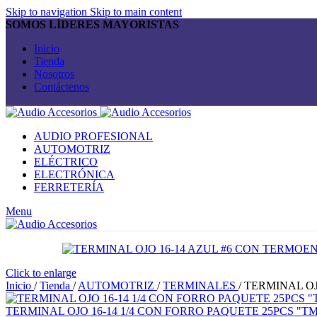
Skip to navigation
Skip to main content
SOMOS LÍDERES MAYORISTAS
Inicio
Tienda
Nosotros
Contáctenos
AUDIO PROFESIONAL
AUTOMOTRIZ
ELÉCTRICO
ELECTRÓNICA
FERRETERÍA
Menu
Click to enlarge
Inicio
/
Tienda
/
AUTOMOTRIZ
/
TERMINALES
/
TERMINAL OJ
TERMINAL OJO 16-14 1/4 CON FORRO PAQUETE 25PCS "TM-