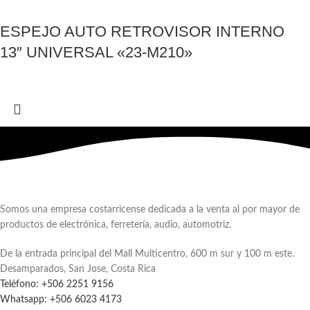
ESPEJO AUTO RETROVISOR INTERNO
13″ UNIVERSAL «23-M210»
Somos una empresa costarricense dedicada a la venta al por mayor de
productos de electrónica, ferretería, audio, automotriz.
De la entrada principal del Mall Multicentro, 600 m sur y 100 m este.
Desamparados, San Jose, Costa Rica
Teléfono: +506 2251 9156
Whatsapp: +506 6023 4173