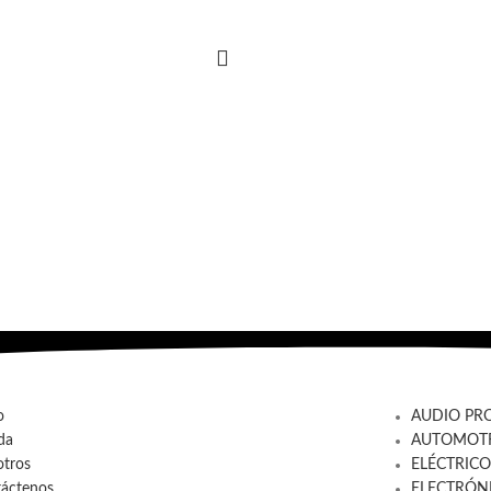
o
AUDIO PR
da
AUTOMOTR
tros
ELÉCTRICO
áctenos
ELECTRÓN