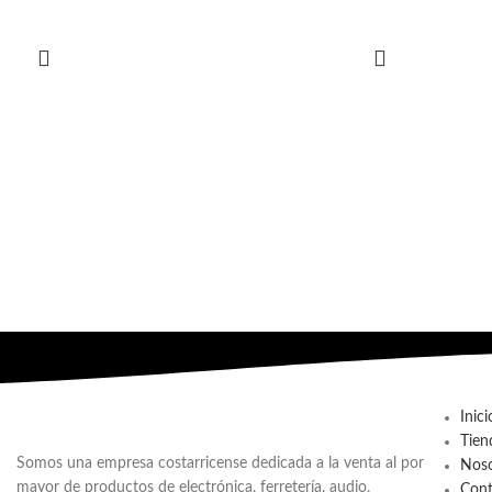
Inici
Tien
Somos una empresa costarricense dedicada a la venta al por
Noso
mayor de productos de electrónica, ferretería, audio,
Cont