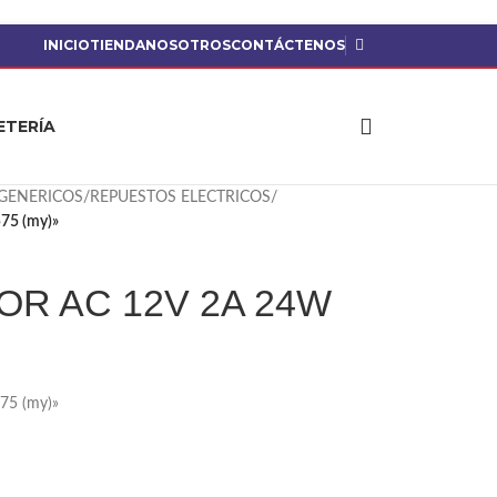
INICIO
TIENDA
NOSOTROS
CONTÁCTENOS
ETERÍA
GENERICOS
/
REPUESTOS ELECTRICOS
/
5 (my)»
R AC 12V 2A 24W
5 (my)»