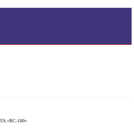
A «RC-100»