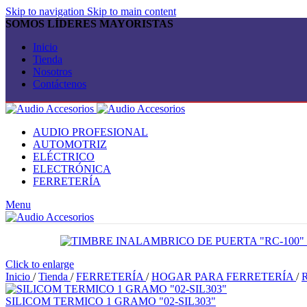
Skip to navigation
Skip to main content
SOMOS LÍDERES MAYORISTAS
Inicio
Tienda
Nosotros
Contáctenos
AUDIO PROFESIONAL
AUTOMOTRIZ
ELÉCTRICO
ELECTRÓNICA
FERRETERÍA
Menu
Click to enlarge
Inicio
/
Tienda
/
FERRETERÍA
/
HOGAR PARA FERRETERÍA
/
SILICOM TERMICO 1 GRAMO "02-SIL303"