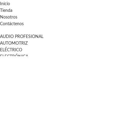
Inicio
Tienda
Nosotros
Contáctenos
AUDIO PROFESIONAL
AUTOMOTRIZ
ELÉCTRICO
ELECTRÓNICA
FERRETERÍA
AUDIO PROFESIONAL
AUTOMOTRIZ
ELÉCTRICO
ELECTRÓNICA
FERRETERÍA
© 2026
Audio Accesorios
. All rights reserved