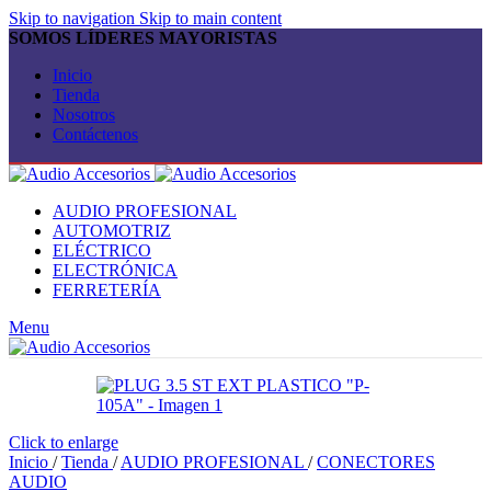
Skip to navigation
Skip to main content
SOMOS LÍDERES MAYORISTAS
Inicio
Tienda
Nosotros
Contáctenos
AUDIO PROFESIONAL
AUTOMOTRIZ
ELÉCTRICO
ELECTRÓNICA
FERRETERÍA
Menu
Click to enlarge
Inicio
/
Tienda
/
AUDIO PROFESIONAL
/
CONECTORES
AUDIO