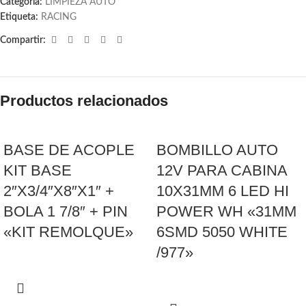
Categoría:
LIMPIEZA AUTO
Etiqueta:
RACING
Compartir:
Productos relacionados
BASE DE ACOPLE
BOMBILLO AUTO
KIT BASE
12V PARA CABINA
2″X3/4″X8″X1″ +
10X31MM 6 LED HI
BOLA 1 7/8″ + PIN
POWER WH «31MM
«KIT REMOLQUE»
6SMD 5050 WHITE
/977»