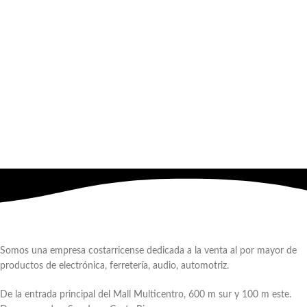
Somos una empresa costarricense dedicada a la venta al por mayor de
productos de electrónica, ferretería, audio, automotriz.
De la entrada principal del Mall Multicentro, 600 m sur y 100 m este.