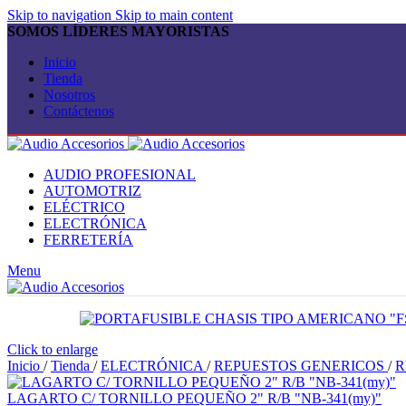
Skip to navigation
Skip to main content
SOMOS LÍDERES MAYORISTAS
Inicio
Tienda
Nosotros
Contáctenos
AUDIO PROFESIONAL
AUTOMOTRIZ
ELÉCTRICO
ELECTRÓNICA
FERRETERÍA
Menu
Click to enlarge
Inicio
/
Tienda
/
ELECTRÓNICA
/
REPUESTOS GENERICOS
/
R
LAGARTO C/ TORNILLO PEQUEÑO 2" R/B "NB-341(my)"