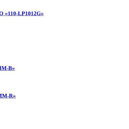
 «110-LP1012G»
MM-B»
MM-R»