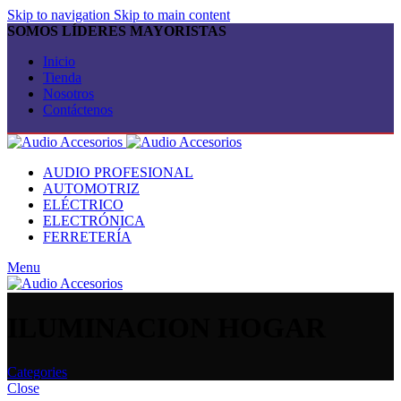
Skip to navigation
Skip to main content
SOMOS LÍDERES MAYORISTAS
Inicio
Tienda
Nosotros
Contáctenos
AUDIO PROFESIONAL
AUTOMOTRIZ
ELÉCTRICO
ELECTRÓNICA
FERRETERÍA
Menu
ILUMINACION HOGAR
Categories
Close